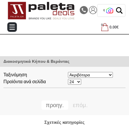
|||
Τηλεφωνικές Παραγγελίες: 2105714144
❤️ Β
0
0.00€
Διακοσμητικά Κήπου & Βεράντας
Ταξινόμηση
Προϊόντα ανά σελίδα
προηγ.
επόμ.
Σχετικές κατηγορίες